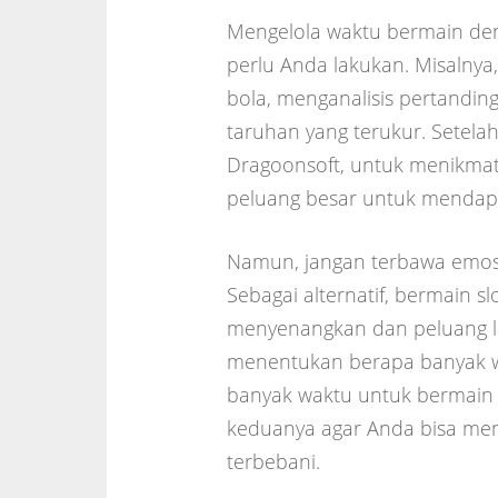
Mengelola waktu bermain den
perlu Anda lakukan. Misalnya
bola, menganalisis pertandi
taruhan yang terukur. Setelah i
Dragoonsoft, untuk menikmat
peluang besar untuk mendapa
Namun, jangan terbawa emosi k
Sebagai alternatif, bermain 
menyenangkan dan peluang l
menentukan berapa banyak wa
banyak waktu untuk bermain s
keduanya agar Anda bisa men
terbebani.