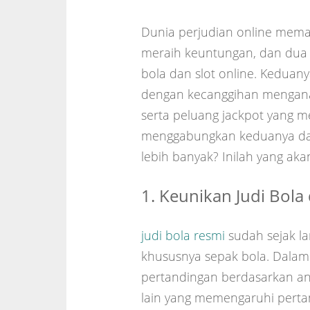
Dunia perjudian online mem
meraih keuntungan, dan dua k
bola dan slot online. Keduan
dengan kecanggihan menganal
serta peluang jackpot yang m
menggabungkan keduanya dal
lebih banyak? Inilah yang akan
1. Keunikan Judi Bola
judi bola resmi
sudah sejak la
khususnya sepak bola. Dalam 
pertandingan berdasarkan ana
lain yang memengaruhi pertan