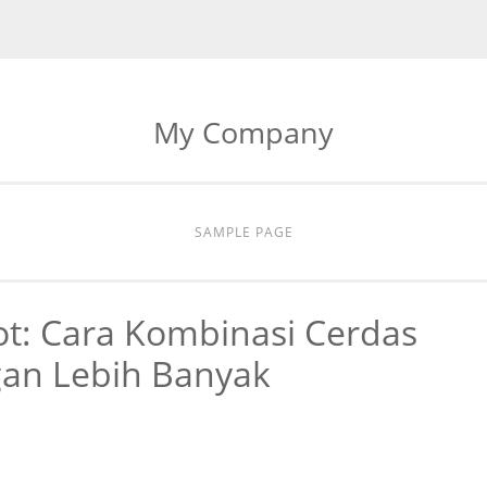
My Company
SAMPLE PAGE
lot: Cara Kombinasi Cerdas
an Lebih Banyak