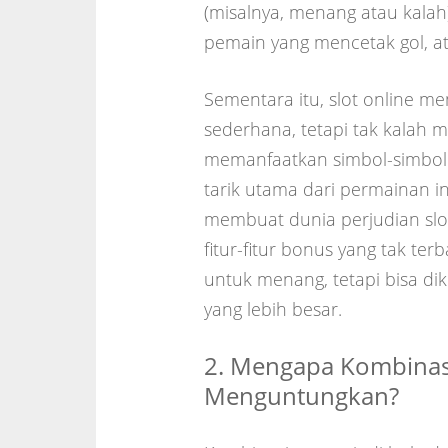
(misalnya, menang atau kalah)
pemain yang mencetak gol, at
Sementara itu, slot online 
sederhana, tetapi tak kalah 
memanfaatkan simbol-simbol
tarik utama dari permainan in
membuat dunia perjudian sl
fitur-fitur bonus yang tak t
untuk menang, tetapi bisa d
yang lebih besar.
2. Mengapa Kombinasi 
Menguntungkan?