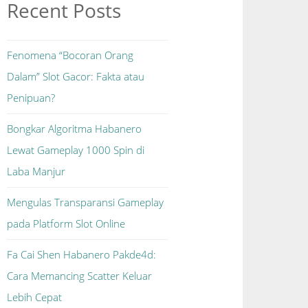
Recent Posts
Fenomena “Bocoran Orang
Dalam” Slot Gacor: Fakta atau
Penipuan?
Bongkar Algoritma Habanero
Lewat Gameplay 1000 Spin di
Laba Manjur
Mengulas Transparansi Gameplay
pada Platform Slot Online
Fa Cai Shen Habanero Pakde4d:
Cara Memancing Scatter Keluar
Lebih Cepat