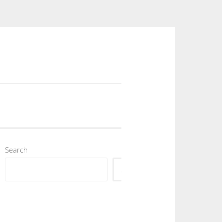
Search
SEARCH