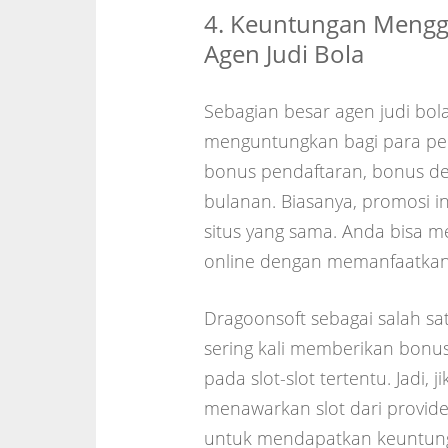
4. Keuntungan Mengg
Agen Judi Bola
Sebagian besar agen judi bo
menguntungkan bagi para pe
bonus pendaftaran, bonus de
bulanan. Biasanya, promosi ini
situs yang sama. Anda bisa m
online dengan memanfaatkan 
Dragoonsoft sebagai salah sat
sering kali memberikan bonu
pada slot-slot tertentu. Jadi, 
menawarkan slot dari provide
untuk mendapatkan keuntunga