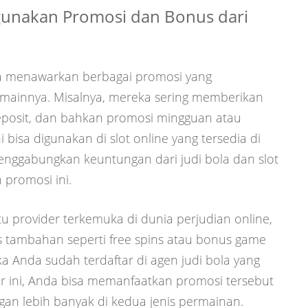
unakan Promosi dan Bonus dari
la menawarkan berbagai promosi yang
mainnya. Misalnya, mereka sering memberikan
posit, dan bahkan promosi mingguan atau
 bisa digunakan di slot online yang tersedia di
enggabungkan keuntungan dari judi bola dan slot
promosi ini.
u provider terkemuka di dunia perjudian online,
s tambahan seperti free spins atau bonus game
jika Anda sudah terdaftar di agen judi bola yang
r ini, Anda bisa memanfaatkan promosi tersebut
n lebih banyak di kedua jenis permainan.