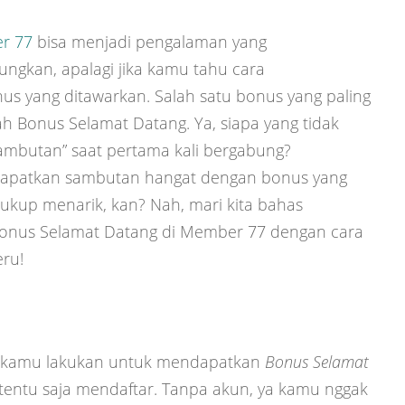
r 77
bisa menjadi pengalaman yang
gkan, apalagi jika kamu tahu cara
s yang ditawarkan. Salah satu bonus yang paling
ah Bonus Selamat Datang. Ya, siapa yang tidak
mbutan” saat pertama kali bergabung?
ndapatkan sambutan hangat dengan bonus yang
Cukup menarik, kan? Nah, mari kita bahas
onus Selamat Datang di Member 77 dengan cara
ru!
s kamu lakukan untuk mendapatkan
Bonus Selamat
entu saja mendaftar. Tanpa akun, ya kamu nggak