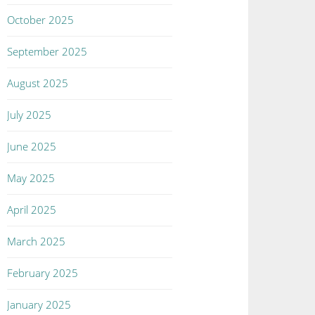
October 2025
September 2025
August 2025
July 2025
June 2025
May 2025
April 2025
March 2025
February 2025
January 2025