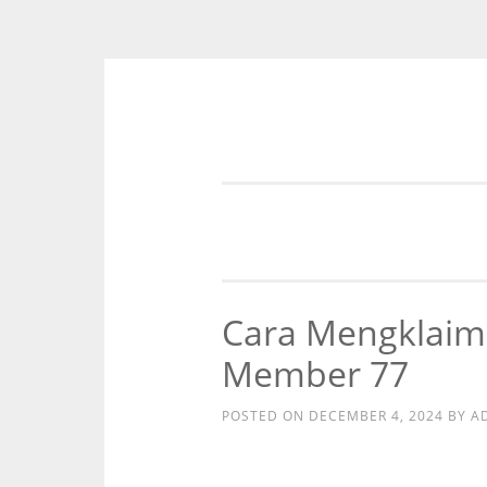
Skip
to
content
Cara Mengklaim
Member 77
POSTED ON
DECEMBER 4, 2024
BY
A