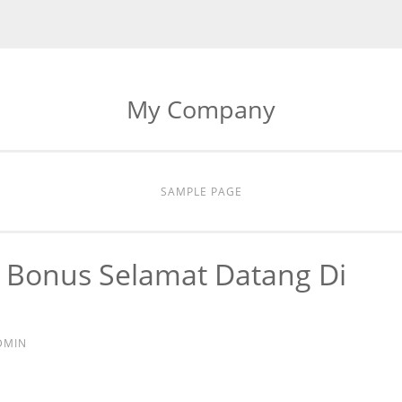
My Company
SAMPLE PAGE
 Bonus Selamat Datang Di
DMIN