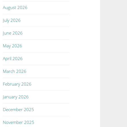
August 2026
July 2026
June 2026
May 2026
April 2026
March 2026
February 2026
January 2026
December 2025
November 2025