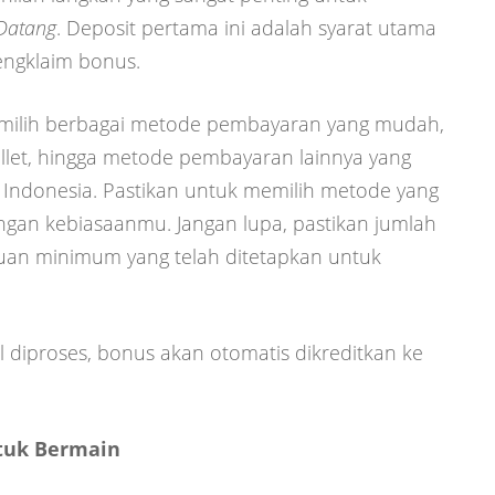
Datang
. Deposit pertama ini adalah syarat utama
engklaim bonus.
milih berbagai metode pembayaran yang mudah,
wallet, hingga metode pembayaran lainnya yang
 Indonesia. Pastikan untuk memilih metode yang
ngan kebiasaanmu. Jangan lupa, pastikan jumlah
an minimum yang telah ditetapkan untuk
l diproses, bonus akan otomatis dikreditkan ke
tuk Bermain