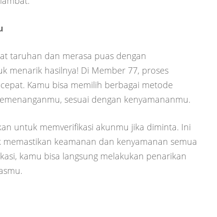
rlambat.
u
at taruhan dan merasa puas dengan
 menarik hasilnya! Di Member 77, proses
cepat. Kamu bisa memilih berbagai metode
kemenanganmu, sesuai dengan kenyamananmu.
an untuk memverifikasi akunmu jika diminta. Ini
tuk memastikan keamanan dan kenyamanan semua
fikasi, kamu bisa langsung melakukan penarikan
rasmu.