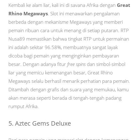
Kembali ke alam liar, kali ini di savana Afrika dengan
Great
Rhino Megaways
. Slot ini menawarkan pengalaman
berbeda dengan mekanisme Megaways yang memberi
pemain ribuan cara untuk menang di setiap putaran. RTP
Nusa89 memastikan bahwa tingkat RTP untuk permainan
ini adalah sekitar 96.58%, membuatnya sangat layak
dicoba bagi pemain yang menginginkan pembayaran
besar. Dengan adanya fitur
free spins
dan simbol-simbol
liar yang memicu kemenangan besar, Great Rhino
Megaways selalu berhasil menarik perhatian para pemain.
Ditambah dengan grafis dan suara yang memukau, kamu
akan merasa seperti berada di tengah-tengah padang
rumput Afrika.
5. Aztec Gems Deluxe