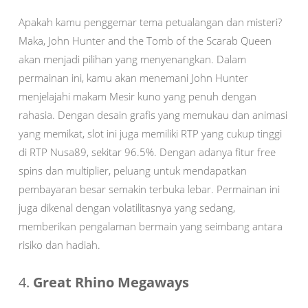
Apakah kamu penggemar tema petualangan dan misteri?
Maka, John Hunter and the Tomb of the Scarab Queen
akan menjadi pilihan yang menyenangkan. Dalam
permainan ini, kamu akan menemani John Hunter
menjelajahi makam Mesir kuno yang penuh dengan
rahasia. Dengan desain grafis yang memukau dan animasi
yang memikat, slot ini juga memiliki RTP yang cukup tinggi
di RTP Nusa89, sekitar 96.5%. Dengan adanya fitur free
spins dan multiplier, peluang untuk mendapatkan
pembayaran besar semakin terbuka lebar. Permainan ini
juga dikenal dengan volatilitasnya yang sedang,
memberikan pengalaman bermain yang seimbang antara
risiko dan hadiah.
4.
Great Rhino Megaways