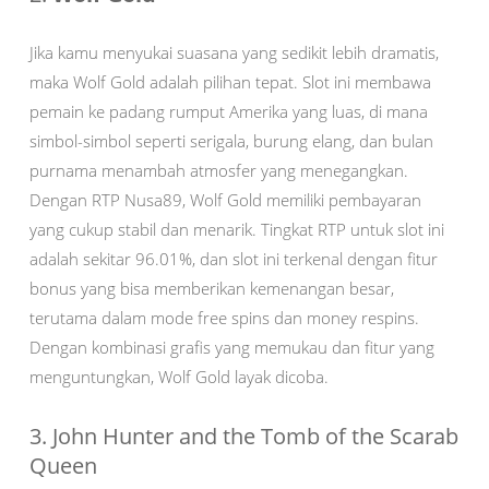
Jika kamu menyukai suasana yang sedikit lebih dramatis,
maka Wolf Gold adalah pilihan tepat. Slot ini membawa
pemain ke padang rumput Amerika yang luas, di mana
simbol-simbol seperti serigala, burung elang, dan bulan
purnama menambah atmosfer yang menegangkan.
Dengan RTP Nusa89, Wolf Gold memiliki pembayaran
yang cukup stabil dan menarik. Tingkat RTP untuk slot ini
adalah sekitar 96.01%, dan slot ini terkenal dengan fitur
bonus yang bisa memberikan kemenangan besar,
terutama dalam mode free spins dan money respins.
Dengan kombinasi grafis yang memukau dan fitur yang
menguntungkan, Wolf Gold layak dicoba.
3. John Hunter and the Tomb of the Scarab
Queen