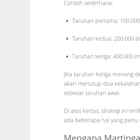
Contoh sederhana:
Taruhan pertama: 100.000 
Taruhan kedua: 200.000 (k
Taruhan ketiga: 400.000 (
Jika taruhan ketiga menang 
akan menutup dua kekalahan
sebesar taruhan awal.
Di atas kertas, strategi ini t
ada beberapa hal yang perlu
Mengapa Martingal