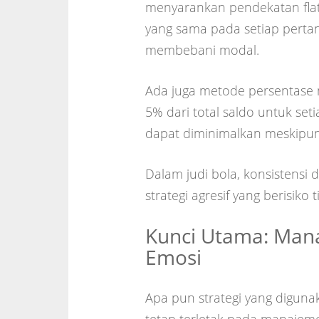
menyarankan pendekatan flat
yang sama pada setiap pertandi
membebani modal.
Ada juga metode persentase
5% dari total saldo untuk seti
dapat diminimalkan meskipu
Dalam judi bola, konsistensi d
strategi agresif yang berisiko t
Kunci Utama: Man
Emosi
Apa pun strategi yang diguna