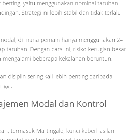
 betting, yaitu menggunakan nominal taruhan
ngan. Strategi ini lebih stabil dan tidak terlalu
 modal, di mana pemain hanya menggunakan 2–
ap taruhan. Dengan cara ini, risiko kerugian besar
n mengalami beberapa kekalahan beruntun.
an disiplin sering kali lebih penting daripada
inggi.
ajemen Modal dan Kontrol
kan, termasuk Martingale, kunci keberhasilan