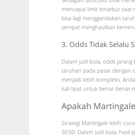
Sebagian situs judi bola men
mencapai limit tersebut saat 
bisa lagi menggandakan taruha
sempat menghasilkan kemen
3. Odds Tidak Selalu
Dalam judi bola, odds jarang
taruhan pada pasar dengan od
menjadi lebih kompleks. And
kali lipat untuk benar-benar
Apakah Martingale
Strategi Martingale lebih c
50:50. Dalam judi bola, hasil