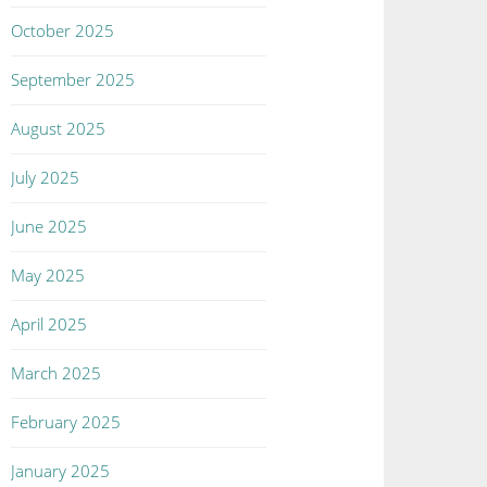
October 2025
September 2025
August 2025
July 2025
June 2025
May 2025
April 2025
March 2025
February 2025
January 2025