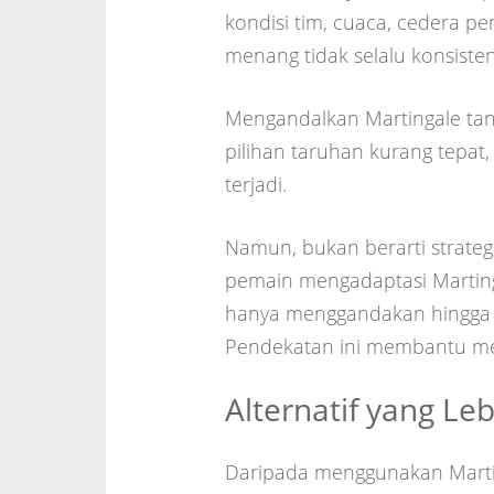
kondisi tim, cuaca, cedera pem
menang tidak selalu konsisten
Mengandalkan Martingale tanp
pilihan taruhan kurang tepat
terjadi.
Namun, bukan berarti strateg
pemain mengadaptasi Marting
hanya menggandakan hingga tiga
Pendekatan ini membantu meng
Alternatif yang Le
Daripada menggunakan Martin