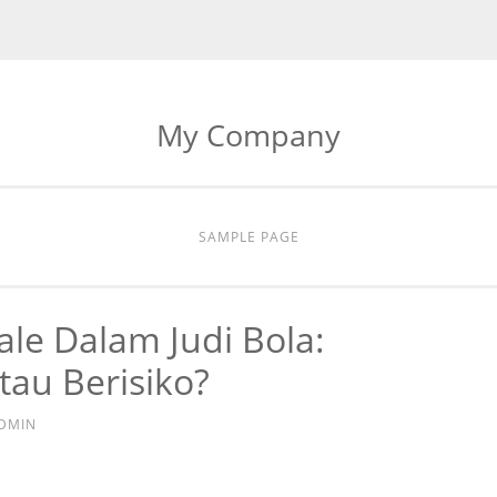
My Company
SAMPLE PAGE
ale Dalam Judi Bola:
tau Berisiko?
DMIN