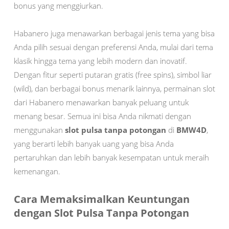
bonus yang menggiurkan.
Habanero juga menawarkan berbagai jenis tema yang bisa
Anda pilih sesuai dengan preferensi Anda, mulai dari tema
klasik hingga tema yang lebih modern dan inovatif.
Dengan fitur seperti putaran gratis (free spins), simbol liar
(wild), dan berbagai bonus menarik lainnya, permainan slot
dari Habanero menawarkan banyak peluang untuk
menang besar. Semua ini bisa Anda nikmati dengan
menggunakan
slot pulsa tanpa potongan
di
BMW4D
,
yang berarti lebih banyak uang yang bisa Anda
pertaruhkan dan lebih banyak kesempatan untuk meraih
kemenangan.
Cara Memaksimalkan Keuntungan
dengan Slot Pulsa Tanpa Potongan