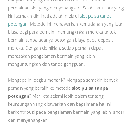
permainan slot yang menyenangkan. Salah satu cara yang
kini semakin diminati adalah melalui
slot pulsa tanpa
potongan
. Metode ini menawarkan kemudahan yang luar
biasa bagi para pemain, memungkinkan mereka untuk
bermain tanpa adanya potongan biaya pada deposit
mereka. Dengan demikian, setiap pemain dapat
merasakan pengalaman bermain yang lebih
menguntungkan dan tanpa gangguan.
Mengapa ini begitu menarik? Mengapa semakin banyak
pemain yang beralih ke metode
slot pulsa tanpa
potongan
? Mari kita selami lebih dalam tentang
keuntungan yang ditawarkan dan bagaimana hal ini
berkontribusi pada pengalaman bermain yang lebih lancar
dan menyenangkan.