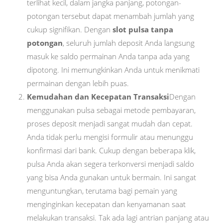
terlihat kecil, dalam jangka panjang, potongan-
potongan tersebut dapat menambah jumlah yang
cukup signifikan. Dengan
slot pulsa tanpa
potongan
, seluruh jumlah deposit Anda langsung
masuk ke saldo permainan Anda tanpa ada yang
dipotong. Ini memungkinkan Anda untuk menikmati
permainan dengan lebih puas.
Kemudahan dan Kecepatan Transaksi
Dengan
menggunakan pulsa sebagai metode pembayaran,
proses deposit menjadi sangat mudah dan cepat.
Anda tidak perlu mengisi formulir atau menunggu
konfirmasi dari bank. Cukup dengan beberapa klik,
pulsa Anda akan segera terkonversi menjadi saldo
yang bisa Anda gunakan untuk bermain. Ini sangat
menguntungkan, terutama bagi pemain yang
menginginkan kecepatan dan kenyamanan saat
melakukan transaksi. Tak ada lagi antrian panjang atau