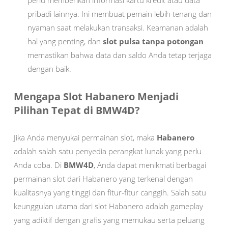
perlu memberikan informasi kartu kredit atau data
pribadi lainnya. Ini membuat pemain lebih tenang dan
nyaman saat melakukan transaksi. Keamanan adalah
hal yang penting, dan
slot pulsa tanpa potongan
memastikan bahwa data dan saldo Anda tetap terjaga
dengan baik.
Mengapa Slot Habanero Menjadi
Pilihan Tepat di BMW4D?
Jika Anda menyukai permainan slot, maka
Habanero
adalah salah satu penyedia perangkat lunak yang perlu
Anda coba. Di
BMW4D
, Anda dapat menikmati berbagai
permainan slot dari Habanero yang terkenal dengan
kualitasnya yang tinggi dan fitur-fitur canggih. Salah satu
keunggulan utama dari slot Habanero adalah gameplay
yang adiktif dengan grafis yang memukau serta peluang