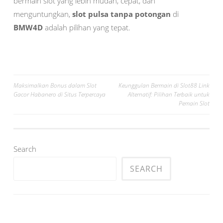
bermain slot yang lebih mudah, cepat, dan
menguntungkan,
slot pulsa tanpa potongan
di
BMW4D
adalah pilihan yang tepat.
Post
Maksimalkan Bonus dalam Slot
Keunggulan Bermain di Slot88 Link
Gacor Habanero di Situs Terpercaya
Alternatif: Pilihan Terbaik untuk
navigation
Pemain Slot
Search
SEARCH