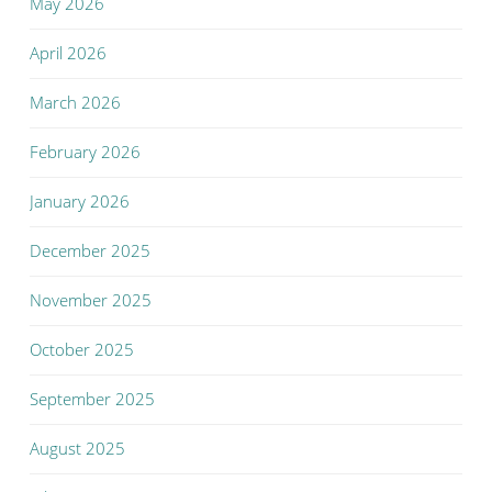
May 2026
April 2026
March 2026
February 2026
January 2026
December 2025
November 2025
October 2025
September 2025
August 2025