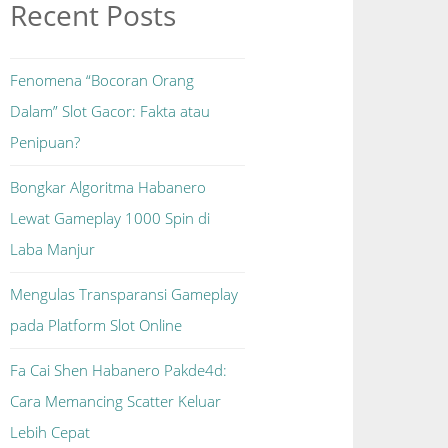
Recent Posts
Fenomena “Bocoran Orang
Dalam” Slot Gacor: Fakta atau
Penipuan?
Bongkar Algoritma Habanero
Lewat Gameplay 1000 Spin di
Laba Manjur
Mengulas Transparansi Gameplay
pada Platform Slot Online
Fa Cai Shen Habanero Pakde4d:
Cara Memancing Scatter Keluar
Lebih Cepat