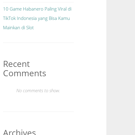
10 Game Habanero Paling Viral di
TikTok Indonesia yang Bisa Kamu
Mainkan di Slot
Recent
Comments
No comments to show.
Archives