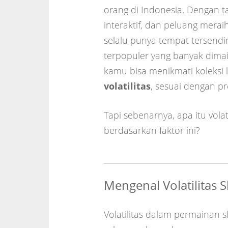
orang di Indonesia. Dengan ta
interaktif, dan peluang merai
selalu punya tempat tersendiri
terpopuler yang banyak dima
kamu bisa menikmati koleksi 
volatilitas
, sesuai dengan p
Tapi sebenarnya, apa itu vola
berdasarkan faktor ini?
Mengenal Volatilitas S
Volatilitas dalam permainan