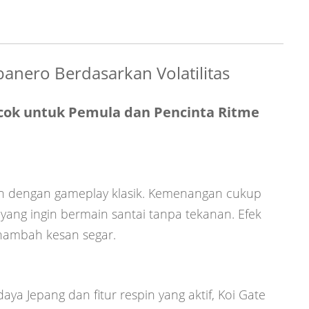
anero Berdasarkan Volatilitas
ocok untuk Pemula dan Pencinta Ritme
n dengan gameplay klasik. Kemenangan cukup
 yang ingin bermain santai tanpa tekanan. Efek
enambah kesan segar.
ya Jepang dan fitur respin yang aktif, Koi Gate