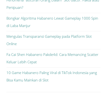
Fenomena “Bocoran Orang Dalam” Slot Gacor: Fakta atau
Penipuan?
Bongkar Algoritma Habanero Lewat Gameplay 1000 Spin
di Laba Manjur
Mengulas Transparansi Gameplay pada Platform Slot
Online
Fa Cai Shen Habanero Pakde4d: Cara Memancing Scatter
Keluar Lebih Cepat
10 Game Habanero Paling Viral di TikTok Indonesia yang
Bisa Kamu Mainkan di Slot