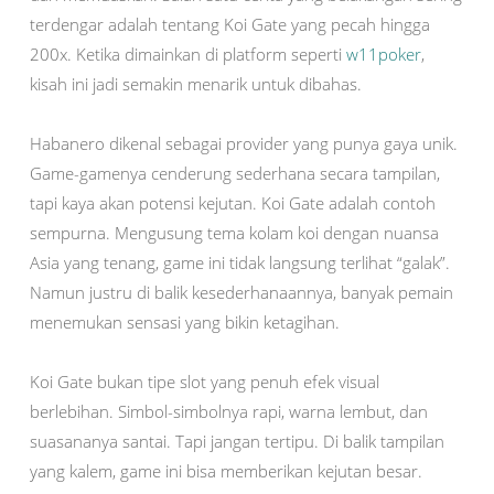
terdengar adalah tentang Koi Gate yang pecah hingga
200x. Ketika dimainkan di platform seperti
w11poker
,
kisah ini jadi semakin menarik untuk dibahas.
Habanero dikenal sebagai provider yang punya gaya unik.
Game-gamenya cenderung sederhana secara tampilan,
tapi kaya akan potensi kejutan. Koi Gate adalah contoh
sempurna. Mengusung tema kolam koi dengan nuansa
Asia yang tenang, game ini tidak langsung terlihat “galak”.
Namun justru di balik kesederhanaannya, banyak pemain
menemukan sensasi yang bikin ketagihan.
Koi Gate bukan tipe slot yang penuh efek visual
berlebihan. Simbol-simbolnya rapi, warna lembut, dan
suasananya santai. Tapi jangan tertipu. Di balik tampilan
yang kalem, game ini bisa memberikan kejutan besar.