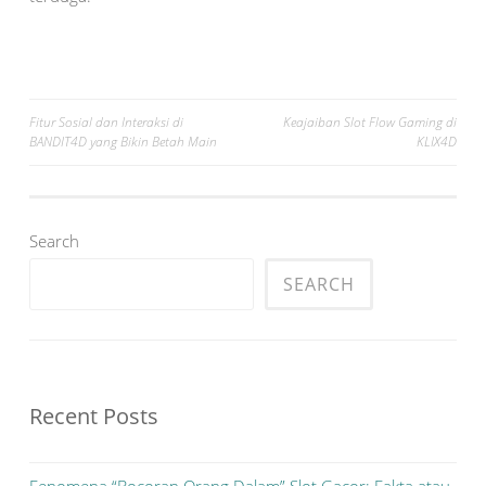
Post
Fitur Sosial dan Interaksi di
Keajaiban Slot Flow Gaming di
BANDIT4D yang Bikin Betah Main
KLIX4D
navigation
Search
SEARCH
Recent Posts