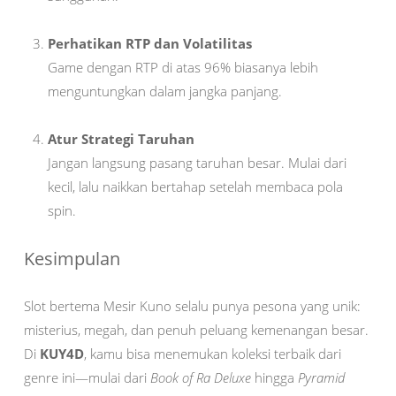
Perhatikan RTP dan Volatilitas
Game dengan RTP di atas 96% biasanya lebih
menguntungkan dalam jangka panjang.
Atur Strategi Taruhan
Jangan langsung pasang taruhan besar. Mulai dari
kecil, lalu naikkan bertahap setelah membaca pola
spin.
Kesimpulan
Slot bertema Mesir Kuno selalu punya pesona yang unik:
misterius, megah, dan penuh peluang kemenangan besar.
Di
KUY4D
, kamu bisa menemukan koleksi terbaik dari
genre ini—mulai dari
Book of Ra Deluxe
hingga
Pyramid