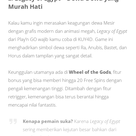
Murah Hati
Kalau kamu ingin merasakan keagungan dewa Mesir
dengan grafis modern dan animasi megah,
Legacy of Egypt
dari Play’n GO wajib kamu coba di KUY4D. Game ini
menghadirkan simbol dewa seperti Ra, Anubis, Bastet, dan
Horus dalam tampilan yang sangat detail.
Keunggulan utamanya ada di
Wheel of the Gods
, fitur
bonus yang bisa memberi hingga 20 Free Spins dengan
pengali kemenangan tinggi. Ditambah dengan fitur
retrigger, kemenangan bisa terus berantai hingga
mencapai nilai fantastis.
Kenapa pemain suka?
Karena
Legacy of Egypt
sering memberikan kejutan besar bahkan dari