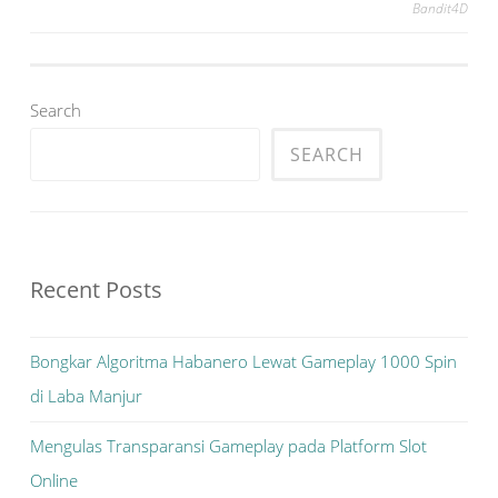
navigation
Bandit4D
Search
SEARCH
Recent Posts
Bongkar Algoritma Habanero Lewat Gameplay 1000 Spin
di Laba Manjur
Mengulas Transparansi Gameplay pada Platform Slot
Online