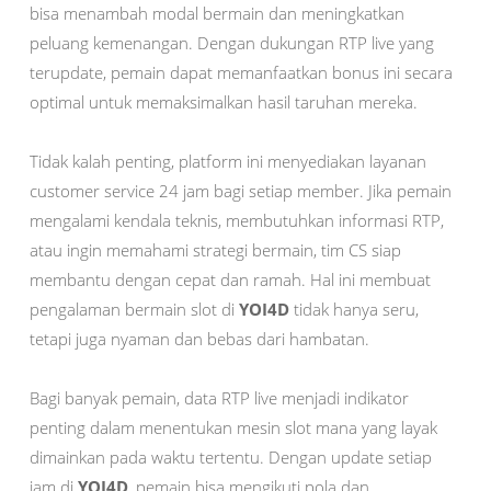
bisa menambah modal bermain dan meningkatkan
peluang kemenangan. Dengan dukungan RTP live yang
terupdate, pemain dapat memanfaatkan bonus ini secara
optimal untuk memaksimalkan hasil taruhan mereka.
Tidak kalah penting, platform ini menyediakan layanan
customer service 24 jam bagi setiap member. Jika pemain
mengalami kendala teknis, membutuhkan informasi RTP,
atau ingin memahami strategi bermain, tim CS siap
membantu dengan cepat dan ramah. Hal ini membuat
pengalaman bermain slot di
YOI4D
tidak hanya seru,
tetapi juga nyaman dan bebas dari hambatan.
Bagi banyak pemain, data RTP live menjadi indikator
penting dalam menentukan mesin slot mana yang layak
dimainkan pada waktu tertentu. Dengan update setiap
jam di
YOI4D
, pemain bisa mengikuti pola dan