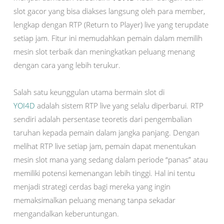
slot gacor yang bisa diakses langsung oleh para member,
lengkap dengan RTP (Return to Player) live yang terupdate
setiap jam. Fitur ini memudahkan pemain dalam memilih
mesin slot terbaik dan meningkatkan peluang menang
dengan cara yang lebih terukur.
Salah satu keunggulan utama bermain slot di
YOI4D
adalah sistem RTP live yang selalu diperbarui. RTP
sendiri adalah persentase teoretis dari pengembalian
taruhan kepada pemain dalam jangka panjang. Dengan
melihat RTP live setiap jam, pemain dapat menentukan
mesin slot mana yang sedang dalam periode “panas” atau
memiliki potensi kemenangan lebih tinggi. Hal ini tentu
menjadi strategi cerdas bagi mereka yang ingin
memaksimalkan peluang menang tanpa sekadar
mengandalkan keberuntungan.