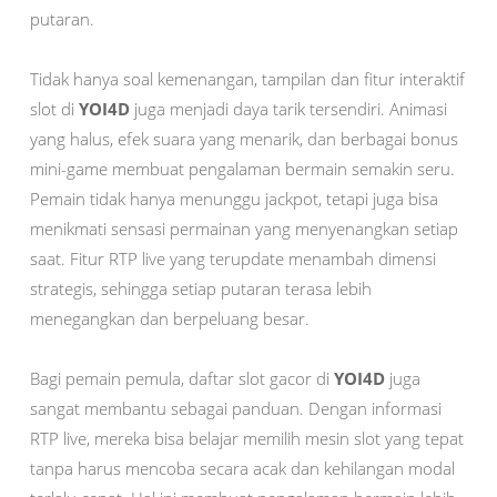
putaran.
Tidak hanya soal kemenangan, tampilan dan fitur interaktif
slot di
YOI4D
juga menjadi daya tarik tersendiri. Animasi
yang halus, efek suara yang menarik, dan berbagai bonus
mini-game membuat pengalaman bermain semakin seru.
Pemain tidak hanya menunggu jackpot, tetapi juga bisa
menikmati sensasi permainan yang menyenangkan setiap
saat. Fitur RTP live yang terupdate menambah dimensi
strategis, sehingga setiap putaran terasa lebih
menegangkan dan berpeluang besar.
Bagi pemain pemula, daftar slot gacor di
YOI4D
juga
sangat membantu sebagai panduan. Dengan informasi
RTP live, mereka bisa belajar memilih mesin slot yang tepat
tanpa harus mencoba secara acak dan kehilangan modal