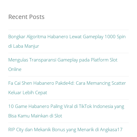
Recent Posts
Bongkar Algoritma Habanero Lewat Gameplay 1000 Spin
di Laba Manjur
Mengulas Transparansi Gameplay pada Platform Slot
Online
Fa Cai Shen Habanero Pakde4d: Cara Memancing Scatter
Keluar Lebih Cepat
10 Game Habanero Paling Viral di TikTok Indonesia yang
Bisa Kamu Mainkan di Slot
RIP City dan Mekanik Bonus yang Menarik di Angkasa17