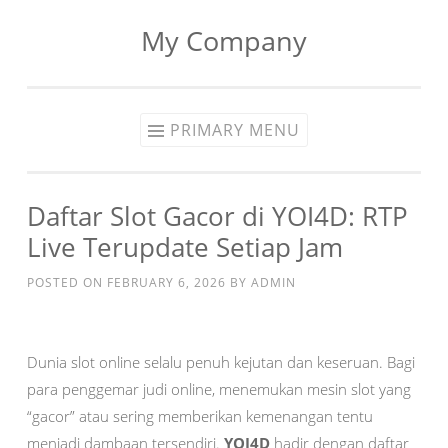
My Company
Skip
to
content
PRIMARY MENU
Daftar Slot Gacor di YOI4D: RTP
Live Terupdate Setiap Jam
POSTED ON
FEBRUARY 6, 2026
BY
ADMIN
Dunia slot online selalu penuh kejutan dan keseruan. Bagi
para penggemar judi online, menemukan mesin slot yang
“gacor” atau sering memberikan kemenangan tentu
menjadi dambaan tersendiri.
YOI4D
hadir dengan daftar