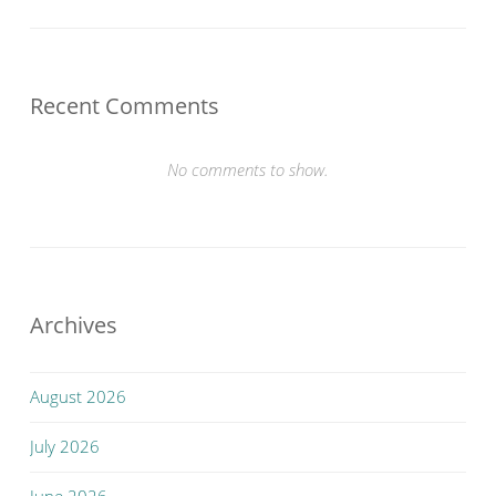
Recent Comments
No comments to show.
Archives
August 2026
July 2026