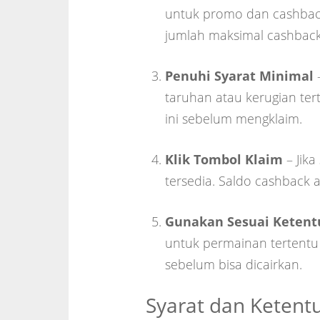
untuk promo dan cashbac
jumlah maksimal cashback 
Penuhi Syarat Minimal
–
taruhan atau kerugian te
ini sebelum mengklaim.
Klik Tombol Klaim
– Jika
tersedia. Saldo cashback 
Gunakan Sesuai Ketent
untuk permainan tertentu 
sebelum bisa dicairkan.
Syarat dan Ketent