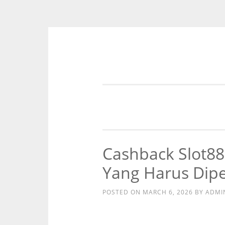
Skip
to
content
Cashback Slot88
Yang Harus Dip
POSTED ON
MARCH 6, 2026
BY
ADMI