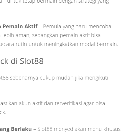
n untuk tetap bermain dengan strategi yang
 Pemain Aktif
– Pemula yang baru mencoba
 lebih aman, sedangkan pemain aktif bisa
ecara rutin untuk meningkatkan modal bermain.
k di Slot88
t88 sebenarnya cukup mudah jika mengikuti
astikan akun aktif dan terverifikasi agar bisa
ck.
ang Berlaku
– Slot88 menyediakan menu khusus