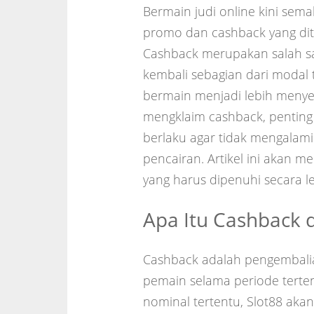
Bermain judi online kini se
promo dan cashback yang dit
Cashback merupakan salah s
kembali sebagian dari modal 
bermain menjadi lebih menye
mengklaim cashback, pentin
berlaku agar tidak mengalam
pencairan. Artikel ini akan 
yang harus dipenuhi secara l
Apa Itu Cashback d
Cashback adalah pengembalia
pemain selama periode terten
nominal tertentu, Slot88 aka