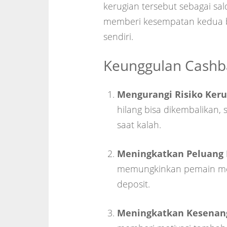
kerugian tersebut sebagai sald
memberi kesempatan kedua 
sendiri.
Keunggulan Cashb
Mengurangi Risiko Keru
hilang bisa dikembalikan, 
saat kalah.
Meningkatkan Peluang 
memungkinkan pemain me
deposit.
Meningkatkan Kesenan